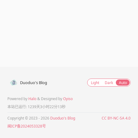
Duoduo's Blog
Light
Dark
Auto
Powered by
Halo
& Designed by
Oyiso
本站已运行: 1239天3小时22分13秒
Copyright © 2023 - 2026
Duoduo's Blog
CC BY-NC-SA 4.0
闽ICP备2024053328号