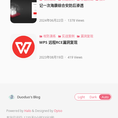
分享
记一次海康综合安防后渗透
2024年06月22日
·
1378 Views
攻防演练
实战案例
漏洞复现
WPS 远程RCE漏洞复现
2023年08月19日
·
419 Views
Duoduo's Blog
Light
Dark
Auto
Powered by
Halo
& Designed by
Oyiso
本站已运行: 1235天0小时33分3秒