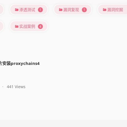
渗透测试
漏洞复现
漏洞挖掘
1
1
实战案例
4
安装proxychains4
·
441 Views